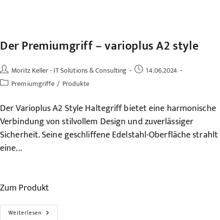
Der Premiumgriff – varioplus A2 style
Beitrags-
Beitrag
Moritz Keller - IT Solutions & Consulting
14.06.2024
Autor:
veröffentlicht:
Beitrags-
Premiumgriffe
/
Produkte
Kategorie:
Der Varioplus A2 Style Haltegriff bietet eine harmonische
Verbindung von stilvollem Design und zuverlässiger
Sicherheit. Seine geschliffene Edelstahl-Oberfläche strahlt
eine...
Zum Produkt
Der
Weiterlesen
Premiumgriff