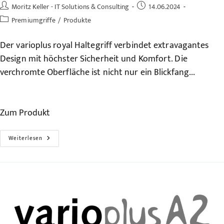
Beitrags-
Beitrag
Moritz Keller - IT Solutions & Consulting
14.06.2024
Autor:
veröffentlicht:
Beitrags-
Premiumgriffe
/
Produkte
Kategorie:
Der varioplus royal Haltegriff verbindet extravagantes
Design mit höchster Sicherheit und Komfort. Die
verchromte Oberfläche ist nicht nur ein Blickfang...
Zum Produkt
Der
Weiterlesen
Premiumgriff
–
Varioplus
Royal